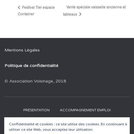
Vente spéciale vaisselle ancienne et
Festival Tier espace
Container
tableaux
Mentions Légales
Politique de confidentialité
©
Association Voisinage, 2018
.
PRÉSENTATION
ACCOMPAGNEMENT EMPLOI
Confidentialité et cookies : ce site utilise des cookies. En continuant à
RECYCLERIES
EDUCATION À L’ENVIRONNEMENT
utiliser ce site Web, vous acceptez leur utilisation.