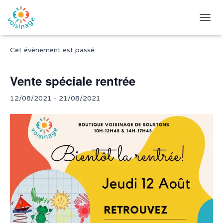
« Tous les Évènements
D
É
P
Cet évènement est passé.
L
I
E
Vente spéciale rentrée
R
L
12/08/2021
-
21/08/2021
A
N
A
V
I
G
A
T
I
O
N