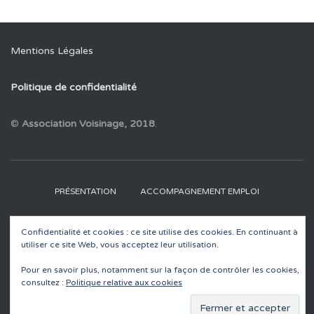
Mentions Légales
Politique de confidentialité
©
Association Voisinage, 2018
.
PRÉSENTATION
ACCOMPAGNEMENT EMPLOI
RECYCLERIES
EDUCATION À L’ENVIRONNEMENT
Confidentialité et cookies : ce site utilise des cookies. En continuant à
utiliser ce site Web, vous acceptez leur utilisation.
ACTUALITÉS
CONTACT
Pour en savoir plus, notamment sur la façon de contrôler les cookies,
consultez :
Politique relative aux cookies
LACORE – GUIDE ET CATALOGUE D’ANIMATIONS