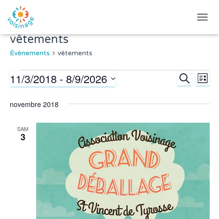
DÉPLI
LA
vêtements
NAVI
Évènements
vêtements
11/3/2018
 - 
8/9/2026
Évènements
RECHERC
Na
Reche
LISTE
Sélectionnez
de
et
une
novembre 2018
date.
vu
naviga
SAM
Év
3
de
vues
Évène