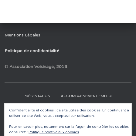
Mentions Légales
Politique de confidentialité
©
Association Voisinage, 2018
.
PRÉSENTATION
ACCOMPAGNEMENT EMPLOI
Confidentialité et cookies : ce site utilise des cookies. En continuant à
RECYCLERIES
EDUCATION À L’ENVIRONNEMENT
utiliser ce site Web, vous acceptez leur utilisation.
ACTUALITÉS
CONTACT
Pour en savoir plus, notamment sur la façon de contrôler les cookies,
consultez :
Politique relative aux cookies