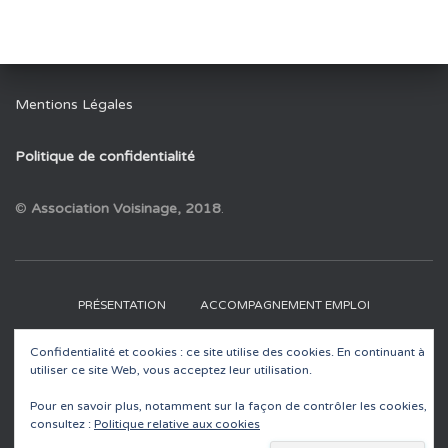
Mentions Légales
Politique de confidentialité
©
Association Voisinage, 2018
.
PRÉSENTATION
ACCOMPAGNEMENT EMPLOI
Confidentialité et cookies : ce site utilise des cookies. En continuant à
RECYCLERIES
EDUCATION À L’ENVIRONNEMENT
utiliser ce site Web, vous acceptez leur utilisation.
ACTUALITÉS
CONTACT
Pour en savoir plus, notamment sur la façon de contrôler les cookies,
consultez :
Politique relative aux cookies