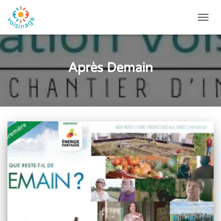
DÉPLI
LA
NAVIG
Après Demain