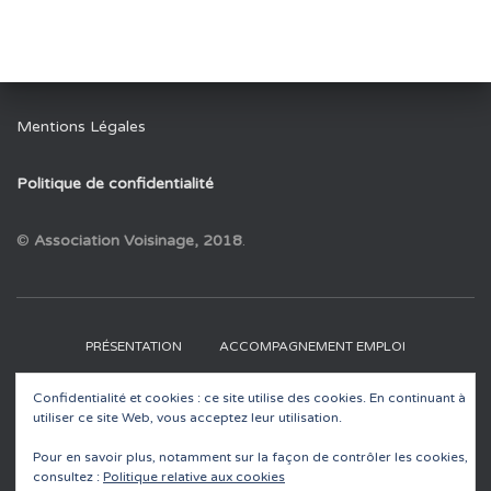
Mentions Légales
Politique de confidentialité
©
Association Voisinage, 2018
.
PRÉSENTATION
ACCOMPAGNEMENT EMPLOI
Confidentialité et cookies : ce site utilise des cookies. En continuant à
RECYCLERIES
EDUCATION À L’ENVIRONNEMENT
utiliser ce site Web, vous acceptez leur utilisation.
ACTUALITÉS
CONTACT
Pour en savoir plus, notamment sur la façon de contrôler les cookies,
consultez :
Politique relative aux cookies