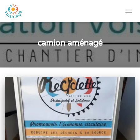
DÉPLI
LA
NAVIG
camion aménagé