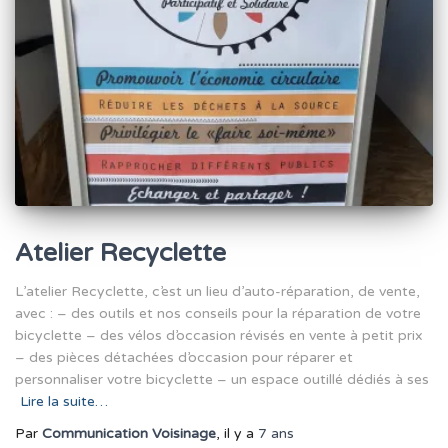
Atelier Recyclette
L’atelier Recyclette, c’est un lieu d’auto-réparation, de vente,
avec : – des outils et nos conseils pour la réparation de votre
bicyclette – des vélos d’occasion révisés en vente à petit prix
– des pièces détachées d’occasion pour réparer et
personnaliser votre bicyclette – un espace outillé dédiés à ses
Lire la suite…
Par
Communication Voisinage
, il y a
7 ans