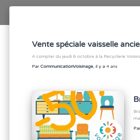
Vente spéciale vaisselle anci
A compter du jeudi 6 octobre à la Recyclerie Voisi
Par
CommunicationVoisinage
, il y a
4 ans
B
Br
mai
Pa