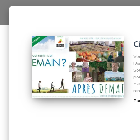
C
Vou
l’A
Sou
pou
« A
ren
Pa