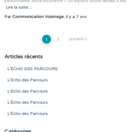
personnaliser votre bicyclette – un espace outillé dédiés à ses
Lire la suite…
Par
Communication Voisinage
, il y a
7 ans
Pagination
1
2
SUIVANT
des
Articles récents
publications
L’ÉCHO DES PARCOURS
L’Écho des Parcours
L’Écho des Parcours
L’Écho des Parcours
L’Écho des Parcours
Catégories