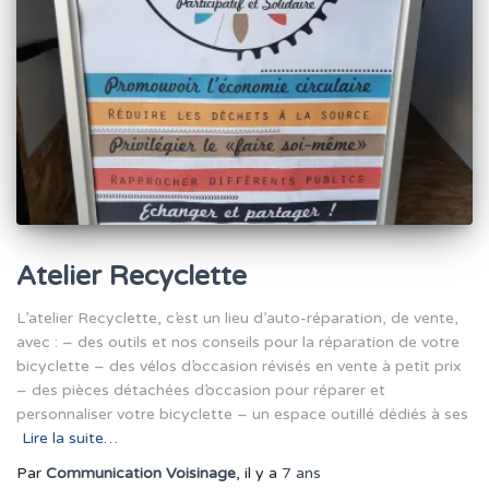
Atelier Recyclette
L’atelier Recyclette, c’est un lieu d’auto-réparation, de vente,
avec : – des outils et nos conseils pour la réparation de votre
bicyclette – des vélos d’occasion révisés en vente à petit prix
– des pièces détachées d’occasion pour réparer et
personnaliser votre bicyclette – un espace outillé dédiés à ses
Lire la suite…
Par
Communication Voisinage
, il y a
7 ans