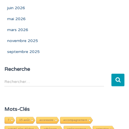
juin 2026
mai 2026
mars 2026
novembre 2025
septembre 2025
Recherche
R
Rechercher…
e
c
h
e
Mots-Clés
r
c
7
15 août
accessoire
accompagnement
h
activité zéro déchet
adhérents
aménagement
animation