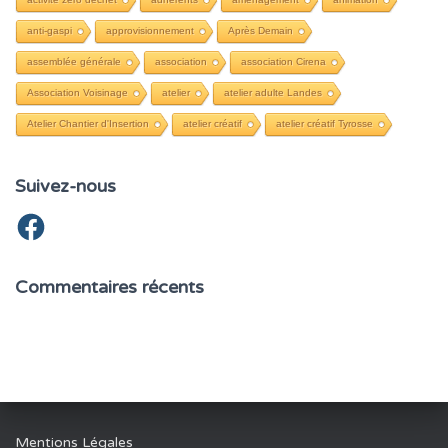
e
r
anti-gaspi
approvisionnement
Après Demain
assemblée générale
association
association Cirena
:
Association Voisinage
atelier
atelier adulte Landes
Atelier Chantier d'Insertion
atelier créatif
atelier créatif Tyrosse
Suivez-nous
F
a
c
e
b
Commentaires récents
o
o
k
Mentions Légales