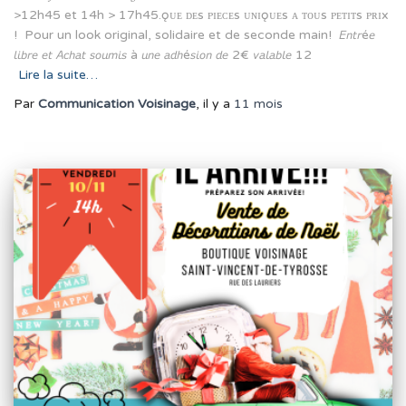
>12h45 et 14h > 17h45.ǫᴜᴇ ᴅᴇs ᴘɪᴇᴄᴇs ᴜɴɪǫᴜᴇs ᴀ ᴛᴏᴜs ᴘᴇᴛɪᴛs ᴘʀɪx
! Pour un look original, solidaire et de seconde main! 𝘌𝘯𝘵𝘳é𝘦
𝘭𝘪𝘣𝘳𝘦 𝘦𝘵 𝘈𝘤𝘩𝘢𝘵 𝘴𝘰𝘶𝘮𝘪𝘴 à 𝘶𝘯𝘦 𝘢𝘥𝘩é𝘴𝘪𝘰𝘯 𝘥𝘦 2€ 𝘷𝘢𝘭𝘢𝘣𝘭𝘦 12
Lire la suite…
Par
Communication Voisinage
, il y a
11 mois