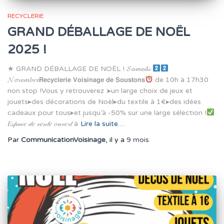
RECYCLERIE
GRAND DÉBALLAGE DE NOËL
2025 !
★ GRAND DÉBALLAGE DE NOËL ! 𝓢𝓪𝓶𝓮𝓭𝓲
𝓝𝓸𝓿𝓮𝓶𝓫𝓻𝓮𝗥𝗲𝗰𝘆𝗰𝗹𝗲𝗿𝗶𝗲 𝗩𝗼𝗶𝘀𝗶𝗻𝗮𝗴𝗲 𝗱𝗲 𝗦𝗼𝘂𝘀𝘁𝗼𝗻𝘀
de 10h à 17h30
non stop !Vous y retrouverez :▸un large choix de jeux et
jouets▸des décorations de Noël▸du textile à 1€▸des idées
cadeaux pour tous▸et jusqu’à -50% sur une large sélection !
𝐸𝓈𝓅𝒶𝒸𝑒 𝒹𝑒 𝓋𝑒𝓃𝓉𝑒 𝑜𝓊𝓋𝑒𝓇𝓉 à
Lire la suite…
Par
CommunicationVoisinage
, il y a
9 mois