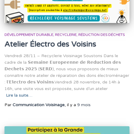
DÉVELOPPEMENT DURABLE
RECYCLERIE
RÉDUCTION DES DÉCHETS
Atelier Électro des Voisins
Vendredi 28/11 – Recyclerie Voisinage Soustons Dans le
cadre de la 𝗦𝗲𝗺𝗮𝗶𝗻𝗲 𝗘𝘂𝗿𝗼𝗽𝗲𝗲𝗻𝗻𝗲 𝗱𝗲 𝗥𝗲𝗱𝘂𝗰𝘁𝗶𝗼𝗻 𝗱𝗲𝘀
𝗗𝗲𝗰𝗵𝗲𝘁𝘀 𝟮𝟬𝟮𝟱 (𝗦𝗘𝗥𝗗), nous vous proposons de mieux
connaître notre atelier de réparation des dons électroménager
: 𝗹’𝗘𝗹𝗲𝗰𝘁𝗿𝗼 𝗱𝗲𝘀 𝗩𝗼𝗶𝘀𝗶𝗻𝘀.Vendredi 28 novembre, de 14h à
16h, une visite vous est proposée, suivie d’un atelier
Lire la suite…
Par
Communication Voisinage
, il y a
9 mois