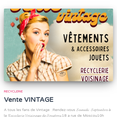
RECYCLERIE
Vente VINTAGE
A tous les fans de Vintage :Rendez-vous 𝓢𝓪𝓶𝓮𝓭𝓲 𝓢𝓮𝓹𝓽𝓮𝓶𝓫𝓻𝓮 à
la 𝓡𝓮𝓬𝔂𝓬𝓵𝓮𝓻𝓲𝓮 𝓥𝓸𝓲𝓼𝓲𝓷𝓪𝓰𝓮 𝓭𝓮 𝓢𝓸𝓾𝓼𝓽𝓸𝓷𝓼.18 a rue de Moscou10h