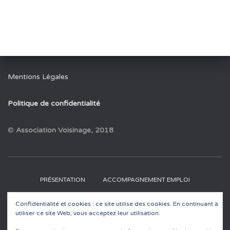
o
k
Mentions Légales
Politique de confidentialité
©
Association Voisinage, 2018
.
PRÉSENTATION
ACCOMPAGNEMENT EMPLOI
Confidentialité et cookies : ce site utilise des cookies. En continuant à
RECYCLERIES
EDUCATION À L’ENVIRONNEMENT
utiliser ce site Web, vous acceptez leur utilisation.