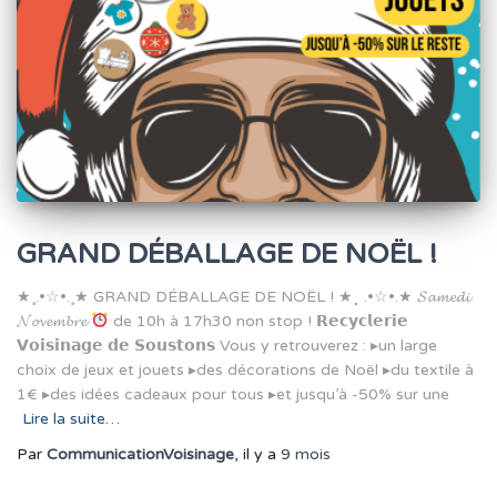
GRAND DÉBALLAGE DE NOËL !
★¸.•☆•.¸★ GRAND DÉBALLAGE DE NOËL ! ★⡀.•☆•.★ 𝓢𝓪𝓶𝓮𝓭𝓲
𝓝𝓸𝓿𝓮𝓶𝓫𝓻𝓮
de 10h à 17h30 non stop ! 𝗥𝗲𝗰𝘆𝗰𝗹𝗲𝗿𝗶𝗲
𝗩𝗼𝗶𝘀𝗶𝗻𝗮𝗴𝗲 𝗱𝗲 𝗦𝗼𝘂𝘀𝘁𝗼𝗻𝘀 Vous y retrouverez : ▸un large
choix de jeux et jouets ▸des décorations de Noël ▸du textile à
1€ ▸des idées cadeaux pour tous ▸et jusqu’à -50% sur une
Lire la suite…
Par
CommunicationVoisinage
, il y a
9 mois