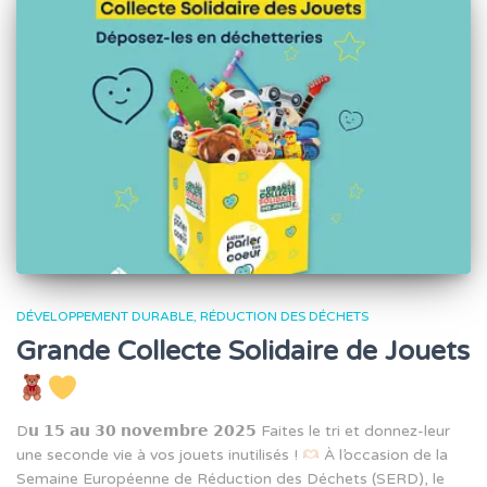
DÉVELOPPEMENT DURABLE
RÉDUCTION DES DÉCHETS
Grande Collecte Solidaire de Jouets
D𝘂 𝟭𝟱 𝗮𝘂 𝟯𝟬 𝗻𝗼𝘃𝗲𝗺𝗯𝗿𝗲 𝟮𝟬𝟮𝟱 Faites le tri et donnez-leur
une seconde vie à vos jouets inutilisés !
À l’occasion de la
Semaine Européenne de Réduction des Déchets (SERD), le