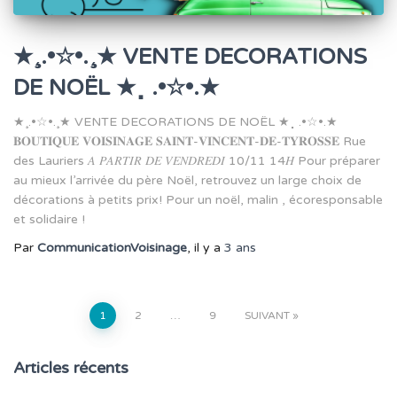
★¸.•☆•.¸★ VENTE DECORATIONS
DE NOËL ★⡀.•☆•.★
★¸.•☆•.¸★ VENTE DECORATIONS DE NOËL ★⡀.•☆•.★
𝐁𝐎𝐔𝐓𝐈𝐐𝐔𝐄 𝐕𝐎𝐈𝐒𝐈𝐍𝐀𝐆𝐄 𝐒𝐀𝐈𝐍𝐓-𝐕𝐈𝐍𝐂𝐄𝐍𝐓-𝐃𝐄-𝐓𝐘𝐑𝐎𝐒𝐒𝐄 Rue
des Lauriers 𝐴 𝑃𝐴𝑅𝑇𝐼𝑅 𝐷𝐸 𝑉𝐸𝑁𝐷𝑅𝐸𝐷𝐼 10/11 14𝐻 Pour préparer
au mieux l’arrivée du père Noël, retrouvez un large choix de
décorations à petits prix! Pour un noël, malin , écoresponsable
et solidaire !
Par
CommunicationVoisinage
, il y a
3 ans
Pagination
1
2
…
9
SUIVANT
des
Articles récents