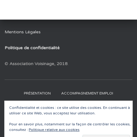
Mentions Légales
Politique de confidentialité
©
Association Voisinage, 2018
.
PRÉSENTATION
ACCOMPAGNEMENT EMPLOI
Confidentialité et cookies : ce site utilise des cookies. En continuant à
RECYCLERIES
EDUCATION À L’ENVIRONNEMENT
utiliser ce site Web, vous acceptez leur utilisation.
ACTUALITÉS
CONTACT
Pour en savoir plus, notamment sur la façon de contrôler les cookies,
consultez :
Politique relative aux cookies