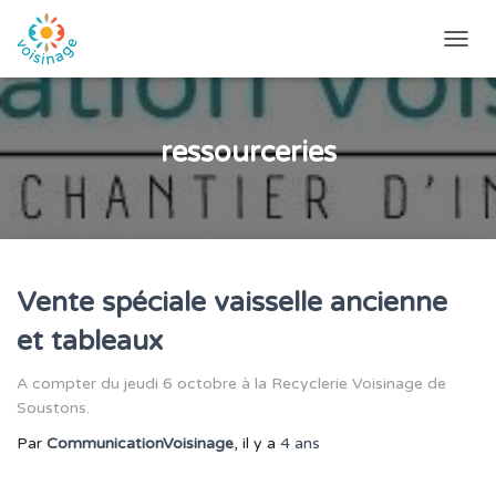
DÉPLI
LA
NAVIG
ressourceries
Vente spéciale vaisselle ancienne
et tableaux
A compter du jeudi 6 octobre à la Recyclerie Voisinage de
Soustons.
Par
CommunicationVoisinage
, il y a
4 ans