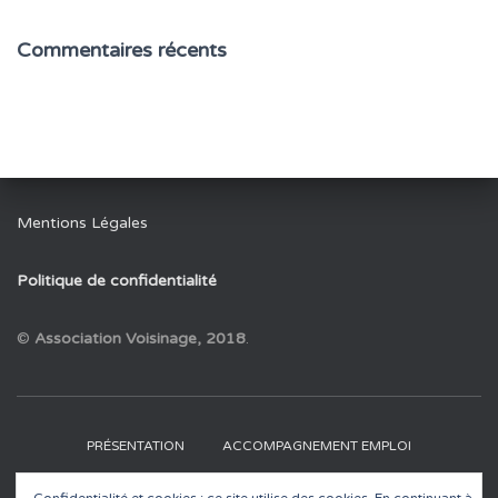
c
e
b
Commentaires récents
o
o
k
Mentions Légales
Politique de confidentialité
©
Association Voisinage, 2018
.
PRÉSENTATION
ACCOMPAGNEMENT EMPLOI